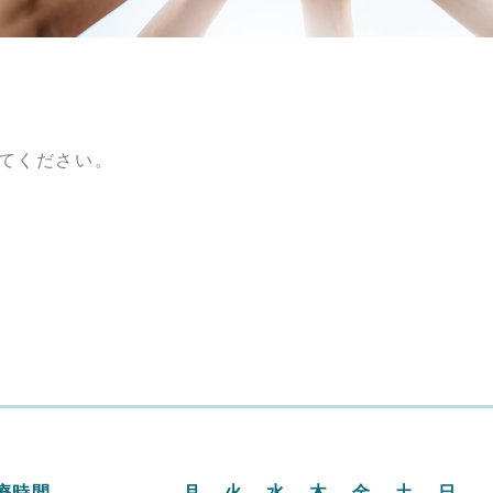
てください。
療時間
月
火
水
木
金
土
日